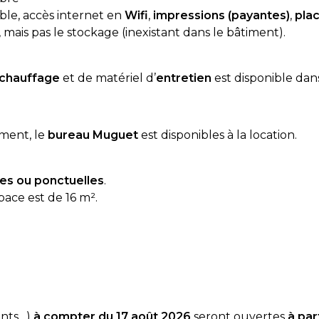
ible, accès internet en
Wifi
,
impressions (payantes)
,
pla
mais pas le stockage (inexistant dans le bâtiment).
chauffage
et de matériel d’
entretien
est disponible dans
ment, le
bureau Muguet
est disponibles à la location.
es ou ponctuelles
.
pace est de 16 m².
ents…)
à compter du 17 août 2026
seront ouvertes
à par