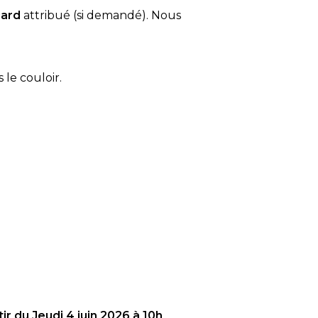
card
attribué (si demandé). Nous
 le couloir.
tir du Jeudi 4 juin 2026 à 10h
.