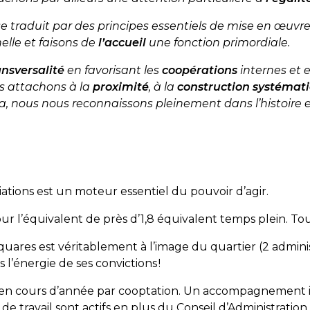
se traduit par des principes essentiels de mise en œuvr
lle et faisons de
l’accueil
une fonction primordiale.
ansversalité
en favorisant les
coopérations
internes et e
us attachons à la
proximité
, à la
construction systémati
ela, nous nous reconnaissons pleinement dans l’histoire
tions est un moteur essentiel du pouvoir d’agir.
our l’équivalent de près d’1,8 équivalent temps plein. T
uares est véritablement à l’image du quartier (2 administ
 l’énergie de ses convictions !
 en cours d’année par cooptation. Un accompagnement init
de travail sont actifs en plus du Conseil d’Administrati