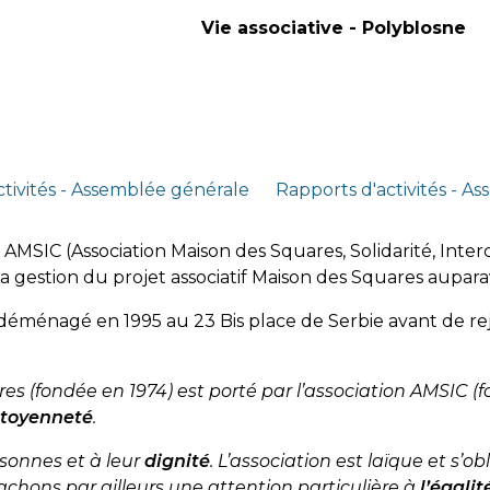
Vie associative - Polyblosne
ctivités - Assemblée générale
Rapports d'activités - A
MSIC (Association Maison des Squares, Solidarité, Interc
s la gestion du projet associatif Maison des Squares aupar
 a déménagé en 1995 au 23 Bis place de Serbie avant de r
res (fondée en 1974) est porté par l’association AMSIC (
Citoyenneté
.
sonnes et à leur
dignité
. L’association est laïque et s’
achons par ailleurs une attention particulière à
l’égali